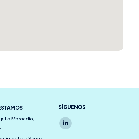
SÍGUENOS
ESTAMOS
y:
La Mercedia,
Encuéntranos en:
Linkedin
.
page
a:
Pres. Luis Saenz