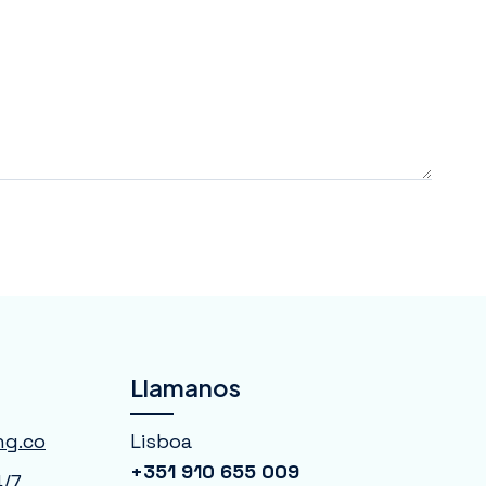
Llamanos
ng.co
Lisboa
+351 910 655 009
4/7